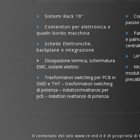
Sistemi Rack 19"
Com
passiv
Contenitori per elettronica e
quadri bordo macchina
Pane
e palma
Schede Elettroniche,
central
backplane e integrazione
UPS
Dissipazione termica, schermatura
EMC, isolanti elettrici
Mod
moduli 
Trasformatori switching per PCB in
precabl
SMD e THT – trasformatori switching
di potenza – induttori/reattanze per
pcb – induttori reattanze di potenza
Il contenuto del sito www.re-ind.it è di proprietà d