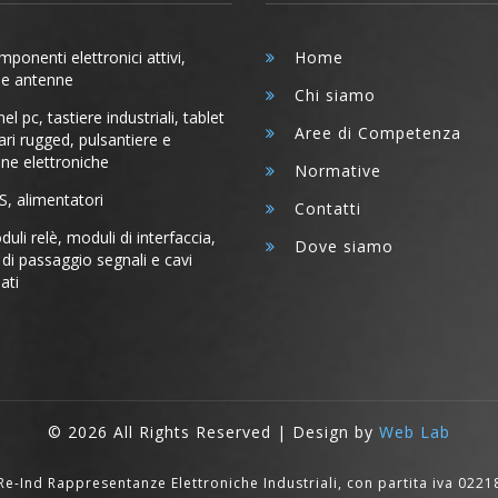
ponenti elettronici attivi,
Home
i e antenne
Chi siamo
l pc, tastiere industriali, tablet
Aree di Competenza
ri rugged, pulsantiere e
ine elettroniche
Normative
, alimentatori
Contatti
uli relè, moduli di interfaccia,
Dove siamo
di passaggio segnali e cavi
ati
©
2026 All Rights Reserved | Design by
Web Lab
i Re-Ind Rappresentanze Elettroniche Industriali, con partita iva 022